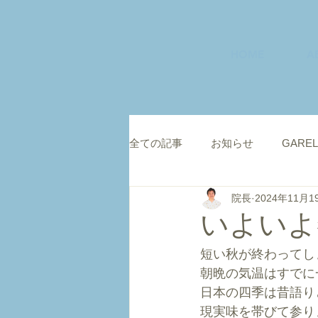
HOME
A
全ての記事
お知らせ
GAREL
院長
2024年11月1
いよいよ
短い秋が終わってし
朝晩の気温はすでに
日本の四季は昔語り
現実味を帯びて参り