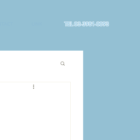
TEL 03-3981-0093
TACT
LINK