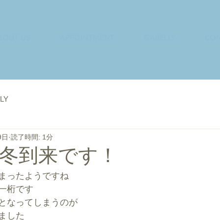
BOUT US
APPOINTMENT
GARELLY
CON
LY
9日
読了時間: 1分
冬到来です！
まったようですね
一桁です
となってしまうのが
ました