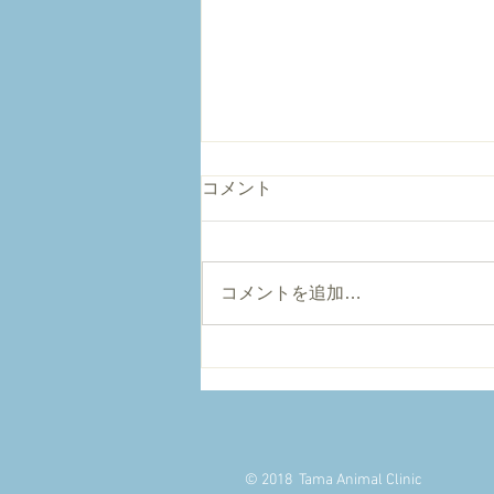
夏季通常診療致します
コメント
酷暑の東京を今年も乗りきりまし
ょう！ ８月通常診療致しますの
で いつもと違うと感じたら 早め
コメントを追加…
に受診してください！
© 2018
Tama Animal Clinic