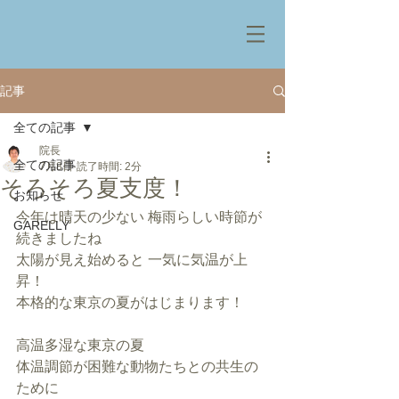
記事
全ての記事
院長
全ての記事
7月8日
読了時間: 2分
そろそろ夏支度！
お知らせ
今年は晴天の少ない 梅雨らしい時節が
GARELLY
続きましたね
太陽が見え始めると 一気に気温が上
昇！
本格的な東京の夏がはじまります！
高温多湿な東京の夏
体温調節が困難な動物たちとの共生の
ために