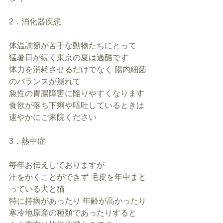
2．消化器疾患
体温調節が苦手な動物たちにとって
猛暑日が続く東京の夏は過酷です
体力を消耗させるだけでなく 腸内細菌
のバランスが崩れて
急性の胃腸障害に陥りやすくなります
食欲が落ち下痢や嘔吐しているときは
速やかにご来院ください
3．熱中症
毎年お伝えしておりますが
汗をかくことができず 毛皮を年中まと
っている犬と猫
特に持病があったり 年齢が高かったり
寒冷地原産の種類であったりすると