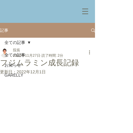
記事
全ての記事
院長
全ての記事
2022年11月27日
読了時間: 2分
フジムラミン成長記録
お知らせ
更新日：
2022年12月1日
GARELLY