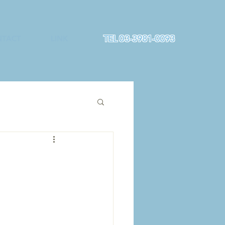
TEL 03-3981-0093
TACT
LINK