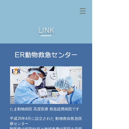
LINK
ER動物救急センター
たま動物病院 高度医療 救急提携病院です
平成25年4月に設立された 動物救命救急医
療センター
獣医療の役割分担と地域連携の実現を目指