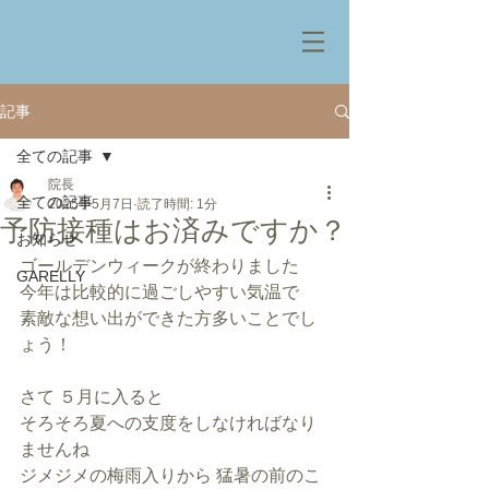
記事
全ての記事
院長
全ての記事
2025年5月7日
読了時間: 1分
予防接種はお済みですか？
お知らせ
ゴールデンウィークが終わりました
GARELLY
今年は比較的に過ごしやすい気温で
素敵な想い出ができた方多いことでし
ょう！
さて ５月に入ると
そろそろ夏への支度をしなければなり
ませんね
ジメジメの梅雨入りから 猛暑の前のこ