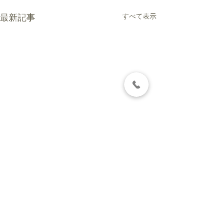
すべて表示
最新記事
そろそろ夏支度！
梅雨と動物の健
本格的な夏の暑さに備えまし
６月そろそろ梅雨
ょう！ 高温多湿な東京で 動
ね 高温多湿の東
コメント